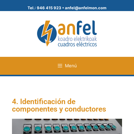
Tel.: 946 415 923 •
anfel@anfelmon.com
Menú
4. Identificación de
componentes y conductores